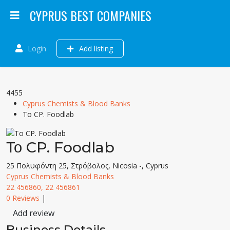
CYPRUS BEST COMPANIES
Login
Add listing
4455
Cyprus Chemists & Blood Banks
Το CP. Foodlab
Το CP. Foodlab
25 Πολυφόντη 25, Στρόβολος, Nicosia -, Cyprus
Cyprus Chemists & Blood Banks
22 456860, 22 456861
0 Reviews
|
Add review
Business Details