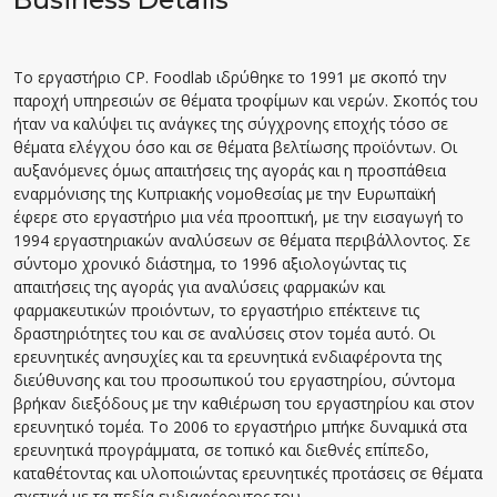
Το εργαστήριο CP. Foodlab ιδρύθηκε το 1991 με σκοπό την
παροχή υπηρεσιών σε θέματα τροφίμων και νερών. Σκοπός του
ήταν να καλύψει τις ανάγκες της σύγχρονης εποχής τόσο σε
θέματα ελέγχου όσο και σε θέματα βελτίωσης προϊόντων. Οι
αυξανόμενες όμως απαιτήσεις της αγοράς και η προσπάθεια
εναρμόνισης της Κυπριακής νομοθεσίας με την Ευρωπαϊκή
έφερε στο εργαστήριο μια νέα προοπτική, με την εισαγωγή το
1994 εργαστηριακών αναλύσεων σε θέματα περιβάλλοντος. Σε
σύντομο χρονικό διάστημα, το 1996 αξιολογώντας τις
απαιτήσεις της αγοράς για αναλύσεις φαρμακών και
φαρμακευτικών προιόντων, το εργαστήριο επέκτεινε τις
δραστηριότητες του και σε αναλύσεις στον τομέα αυτό. Οι
ερευνητικές ανησυχίες και τα ερευνητικά ενδιαφέροντα της
διεύθυνσης και του προσωπικού του εργαστηρίου, σύντομα
βρήκαν διεξόδους με την καθιέρωση του εργαστηρίου και στον
ερευνητικό τομέα. Το 2006 το εργαστήριο μπήκε δυναμικά στα
ερευνητικά προγράμματα, σε τοπικό και διεθνές επίπεδο,
καταθέτοντας και υλοποιώντας ερευνητικές προτάσεις σε θέματα
σχετικά με τα πεδία ενδιαφέροντος του.